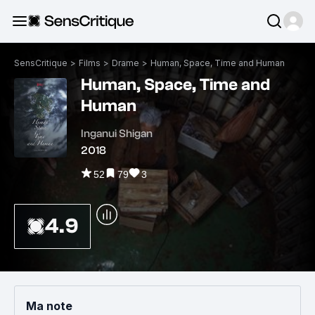
SensCritique
>
Films
>
Drame
>
Human, Space, Time and Human
Human, Space, Time and
Human
Inganui Shigan
2018
52
79
3
4.9
Ma note