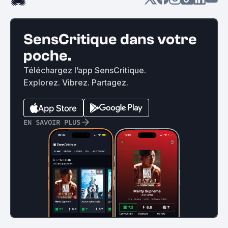
SensCritique dans votre
poche.
Téléchargez l’app SensCritique.
Explorez. Vibrez. Partagez.
EN SAVOIR PLUS