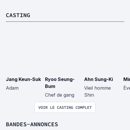
CASTING
Jang Keun-Suk
Ryoo Seung-
Ahn Sung-Ki
Min
Bum
Adam
Vieil homme 
Èv
Chef de gang
Shin
VOIR LE CASTING COMPLET
BANDES-ANNONCES