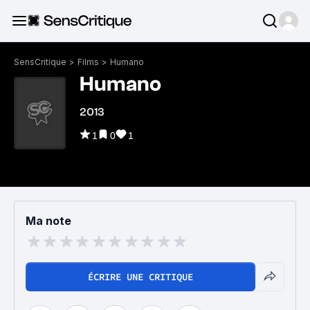
SensCritique
>
Films
>
Humano
Humano
2013
1
0
1
Ma note
ÉCRIRE UNE CRITIQUE