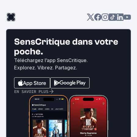
SensCritique dans votre
poche.
Téléchargez l’app SensCritique.
Explorez. Vibrez. Partagez.
EN SAVOIR PLUS