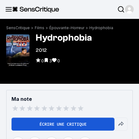
SensCritique
>
Films
>
Épouvante-Horreur
>
Hydrophobia
Hydrophobia
2012
0
3
0
Ma note
ÉCRIRE UNE CRITIQUE