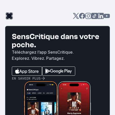
SensCritique dans votre
poche.
Téléchargez l’app SensCritique.
Explorez. Vibrez. Partagez.
EN SAVOIR PLUS