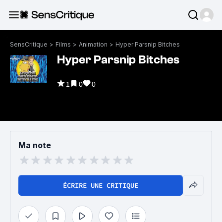
SensCritique
>
Films
>
Animation
>
Hyper Parsnip Bitches
Hyper Parsnip Bitches
1
0
0
Ma note
ÉCRIRE UNE CRITIQUE