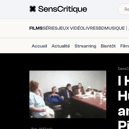
FILMS
SÉRIES
JEUX VIDÉO
LIVRES
BD
MUSIQUE
Accueil
Actualité
Streaming
Bientôt
Fil
SensCr
I
H
a
P