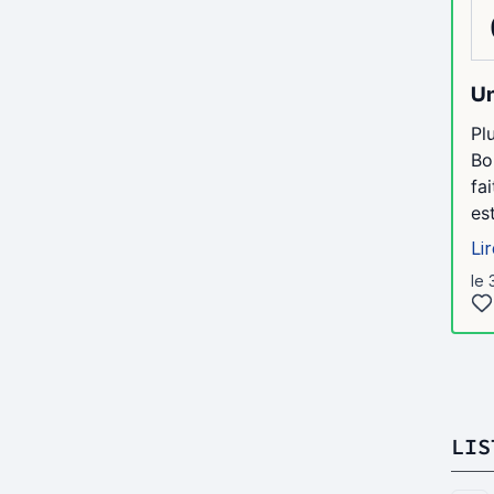
Un
Pl
Bo
fa
es
Lir
le 
LIS