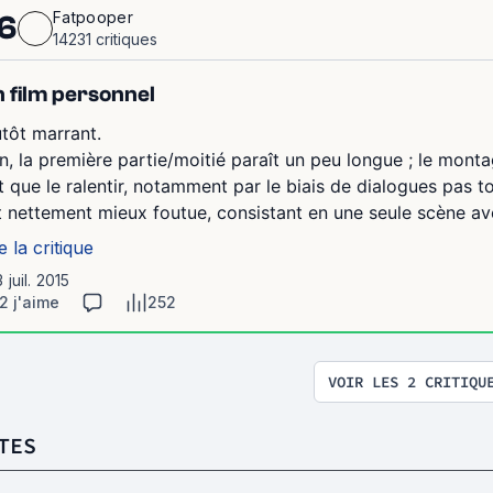
Fatpooper
6
14231 critiques
 film personnel
utôt marrant.
n, la première partie/moitié paraît un peu longue ; le monta
it que le ralentir, notamment par le biais de dialogues pas t
t nettement mieux foutue, consistant en une seule scène ave
e la critique
3 juil. 2015
2 j'aime
252
VOIR LES 2 CRITIQU
TES