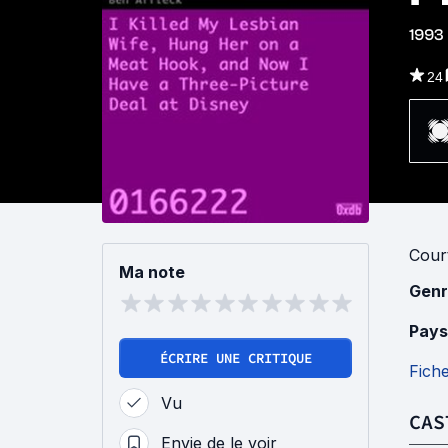
1993
24
Cour
Ma note
Genr
Pays
ÉCRIRE UNE CRITIQUE
Fich
Vu
CAS
Envie de le voir