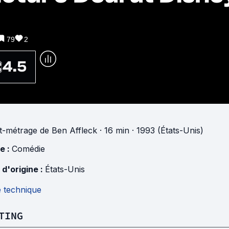
79
2
4.5
t-métrage
de
Ben Affleck
· 16 min
· 1993 (États-Unis)
e :
Comédie
 d'origine :
États-Unis
e technique
TING