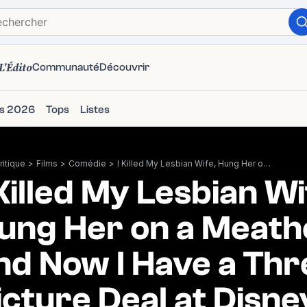
L'Édito
Communauté
Découvrir
ms 2026
Tops
Listes
itique
>
Films
>
Comédie
>
I Killed My Lesbian Wife, Hung Her on a Meathook, and Now I Have a Three-Picture Deal at Disney
 Killed My Lesbian Wi
ung Her on a Meath
nd Now I Have a Thr
icture Deal at Disne