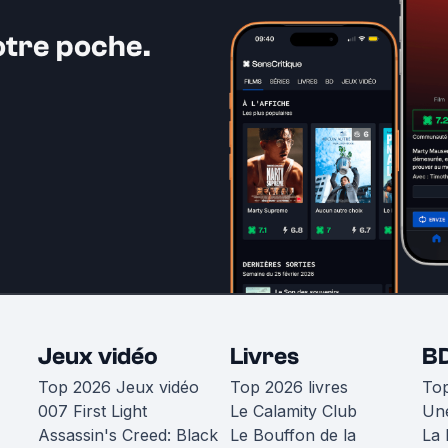
otre poche.
Jeux vidéo
Livres
B
Top 2026 Jeux vidéo
Top 2026 livres
To
007 First Light
Le Calamity Club
Une
Assassin's Creed: Black
Le Bouffon de la
La 