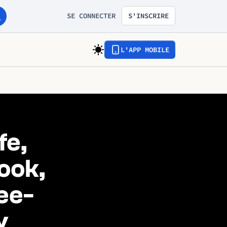
SE CONNECTER
S'INSCRIRE
L'APP MOBILE
fe,
ook,
ee-
y