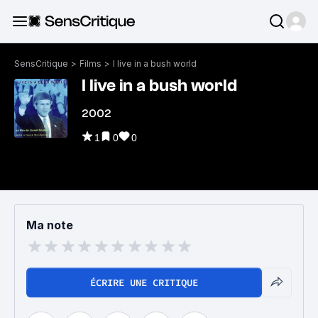
SensCritique
>
Films
>
I live in a bush world
I live in a bush world
2002
1
0
0
Ma note
ÉCRIRE UNE CRITIQUE