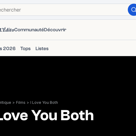
L'Édito
Communauté
Découvrir
ms 2026
Tops
Listes
itique
>
Films
>
I Love You Both
 Love You Both