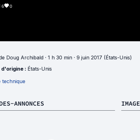
6
0
de
Doug Archibald
· 1 h 30 min
· 9 juin 2017 (États-Unis)
 d'origine :
États-Unis
e technique
DES-ANNONCES
IMAGE