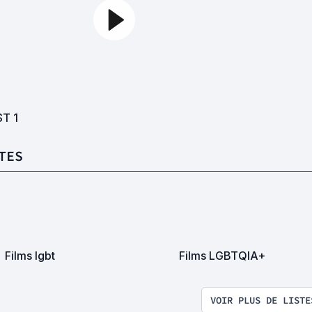
ST
1
TES
Films lgbt
Films LGBTQIA+
VOIR PLUS DE LISTE