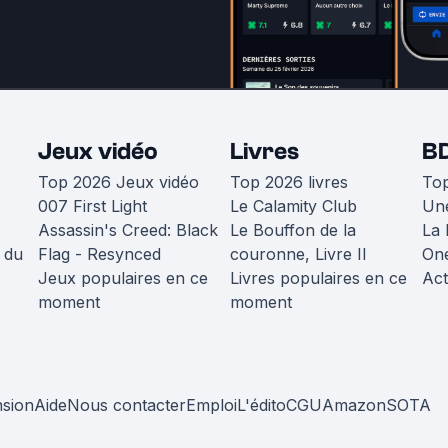
Jeux vidéo
Livres
B
Top 2026 Jeux vidéo
Top 2026 livres
To
007 First Light
Le Calamity Club
Une
Assassin's Creed: Black
Le Bouffon de la
La 
 du
Flag - Resynced
couronne, Livre II
One
Jeux populaires en ce
Livres populaires en ce
Act
moment
moment
nsion
Aide
Nous contacter
Emploi
L'édito
CGU
Amazon
SOTA