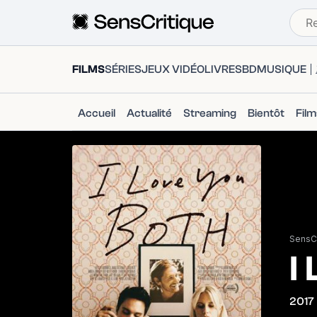
FILMS
SÉRIES
JEUX VIDÉO
LIVRES
BD
MUSIQUE
Accueil
Actualité
Streaming
Bientôt
Fil
SensCr
I
2017