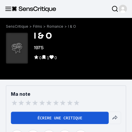
SensCritique
>
Films
>
Romance
>
I & O
I & O
1975
0
1
0
Ma note
ÉCRIRE UNE CRITIQUE