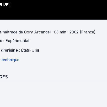
5
1
t-métrage
de
Cory Arcangel
· 03 min
· 2002 (France)
e :
Expérimental
 d'origine :
États-Unis
e technique
GES