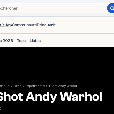
L'Édito
Communauté
Découvrir
ms 2026
Tops
Listes
itique
>
Films
>
Expérimental
>
I Shot Andy Warhol
 Shot Andy Warhol
2