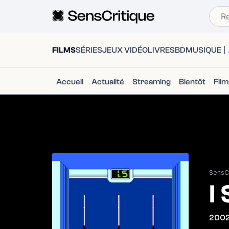
FILMS
SÉRIES
JEUX VIDÉO
LIVRES
BD
MUSIQUE
Accueil
Actualité
Streaming
Bientôt
Fil
SensCr
I
200