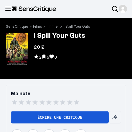
SensCritique
>
Films
>
Thriller
>
I Spill Your Guts
I Spill Your Guts
2012
2
5
0
Ma note
ÉCRIRE UNE CRITIQUE