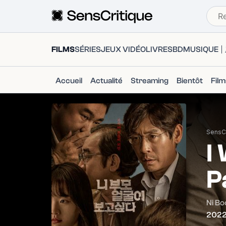
FILMS
SÉRIES
JEUX VIDÉO
LIVRES
BD
MUSIQUE
Accueil
Actualité
Streaming
Bientôt
Fil
SensCr
I
P
Ni Bo
202