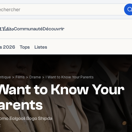
L'Édito
Communauté
Découvrir
ms 2026
Tops
Listes
itique
>
Films
>
Drame
>
I Want to Know Your Parents
 Want to Know Your
arents
omo Eolgooli Bogo Shipda
2