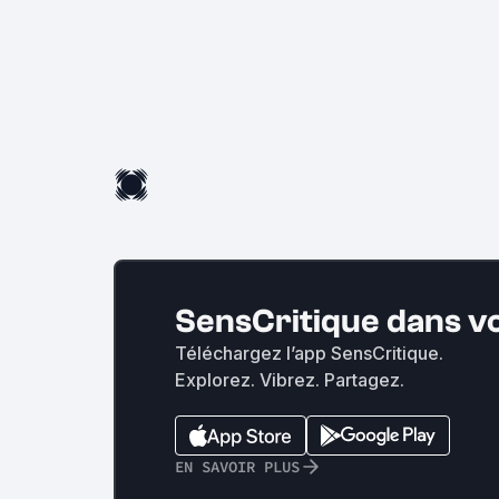
SensCritique dans v
Téléchargez l’app SensCritique.
Explorez. Vibrez. Partagez.
EN SAVOIR PLUS