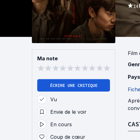
14
Film
Ma note
Genr
Pays
ÉCRIRE UNE CRITIQUE
Fich
Vu
Aprè
convo
Envie de le voir
CAS
En cours
Coup de cœur