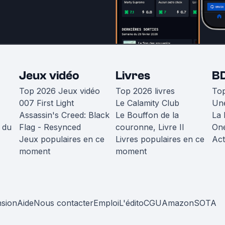
Jeux vidéo
Livres
B
Top 2026 Jeux vidéo
Top 2026 livres
To
007 First Light
Le Calamity Club
Une
Assassin's Creed: Black
Le Bouffon de la
La 
 du
Flag - Resynced
couronne, Livre II
One
Jeux populaires en ce
Livres populaires en ce
Act
moment
moment
nsion
Aide
Nous contacter
Emploi
L'édito
CGU
Amazon
SOTA