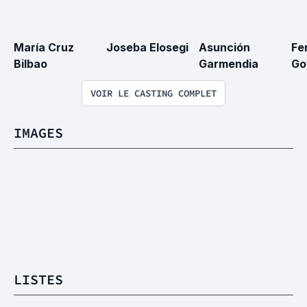
María Cruz 
Joseba Elosegi
Asunción 
Fe
Bilbao
Garmendia
Go
VOIR LE CASTING COMPLET
IMAGES
LISTES