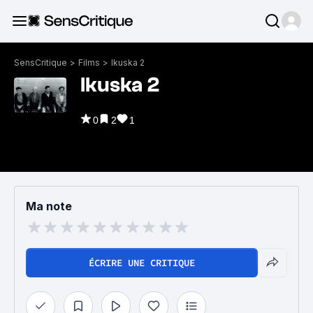
SensCritique
>
Films
>
Ikuska 2
Ikuska 2
0
2
1
Ma note
ÉCRIRE UNE CRITIQUE