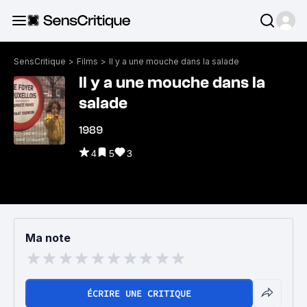
SensCritique
>
Films
>
Il y a une mouche dans la salade
Il y a une mouche dans la
salade
1989
4
5
3
Ma note
ÉCRIRE UNE CRITIQUE