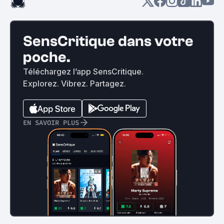
SensCritique dans votre
poche.
Téléchargez l’app SensCritique.
Explorez. Vibrez. Partagez.
EN SAVOIR PLUS