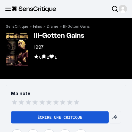
SensCritique
>
Films
>
Drame
>
Ill-Gotten Gains
Ill-Gotten Gains
1997
0
2
1
Ma note
ÉCRIRE UNE CRITIQUE