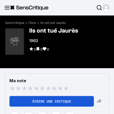
SensCritique
>
Films
>
Ils ont tué Jaurès
Ils ont tué Jaurès
1963
0
0
0
Ma note
ÉCRIRE UNE CRITIQUE