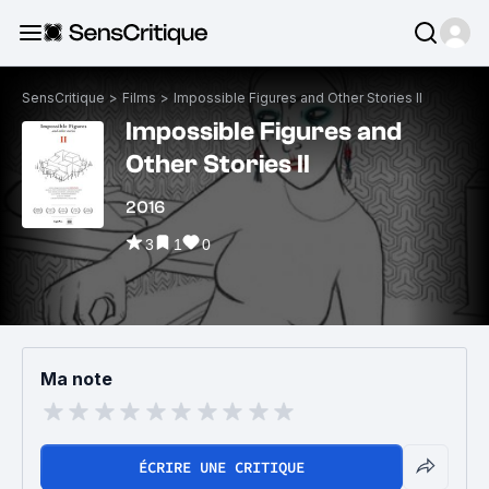
SensCritique
>
Films
>
Impossible Figures and Other Stories II
Impossible Figures and
Other Stories II
2016
3
1
0
Ma note
ÉCRIRE UNE CRITIQUE