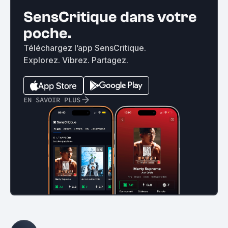
SensCritique dans votre
poche.
Téléchargez l’app SensCritique.
Explorez. Vibrez. Partagez.
EN SAVOIR PLUS