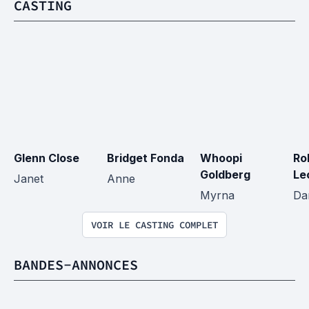
CASTING
Glenn Close
Bridget Fonda
Whoopi 
Ro
Goldberg
Le
Janet
Anne
Myrna
Da
VOIR LE CASTING COMPLET
BANDES-ANNONCES