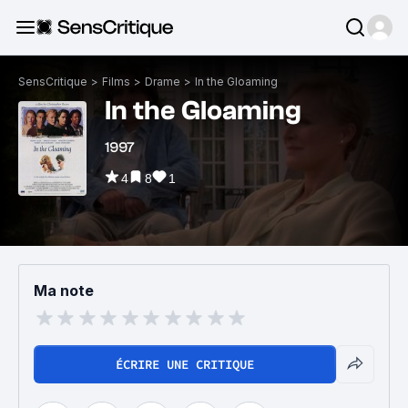
SensCritique
>
Films
>
Drame
>
In the Gloaming
In the Gloaming
1997
4
8
1
Ma note
ÉCRIRE UNE CRITIQUE