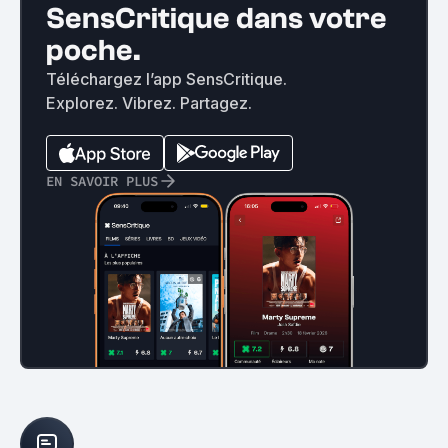
SensCritique dans votre
poche.
Téléchargez l’app SensCritique.
Explorez. Vibrez. Partagez.
EN SAVOIR PLUS