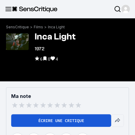
SensCritique
>
Films
>
Inca Light
Inca Light
1972
6
0
4
Ma note
ÉCRIRE UNE CRITIQUE