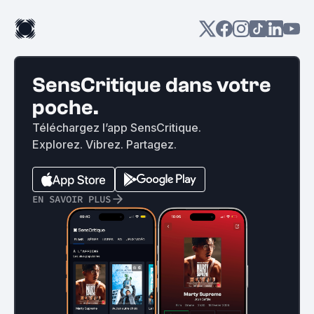
SensCritique dans votre
poche.
Téléchargez l’app SensCritique.
Explorez. Vibrez. Partagez.
EN SAVOIR PLUS