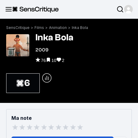
SensCritique
>
Films
>
Animation
>
Inka Bola
Inka Bola
2009
76
10
2
6
Ma note