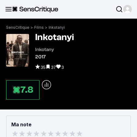
SensCritique
>
Films
>
Inkotanyi
Inkotanyi
Inkotany
2017
35
37
3
7.8
Ma note