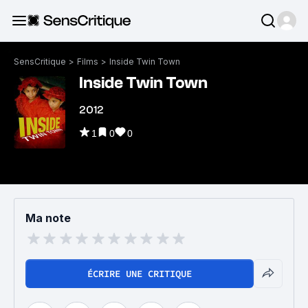
SensCritique
>
Films
>
Inside Twin Town
Inside Twin Town
2012
1
0
0
Ma note
ÉCRIRE UNE CRITIQUE