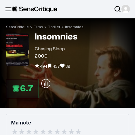
SensCritique
>
Films
>
Thriller
>
Insomnies
Insomnies
Chasing Sleep
2000
494
437
39
6.7
Ma note