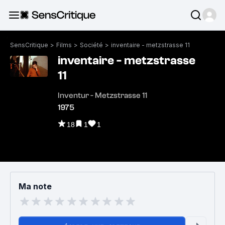
SensCritique
>
Films
>
Société
>
inventaire - metzstrasse 11
inventaire - metzstrasse
11
Inventur - Metzstrasse 11
1975
18
1
1
Ma note