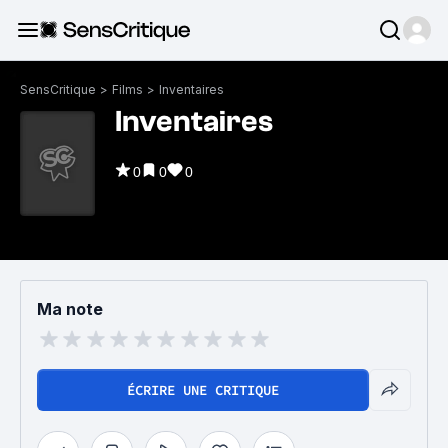
SensCritique
>
Films
>
Inventaires
Inventaires
0
0
0
Ma note
ÉCRIRE UNE CRITIQUE