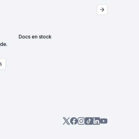
Docs en stock
nde.
S