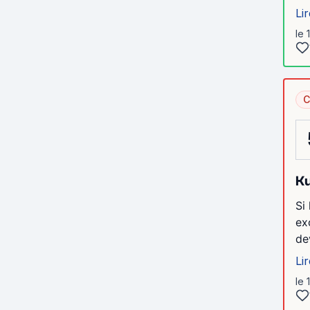
Lir
le 
C
Ku
Si
ex
de
Lir
le 