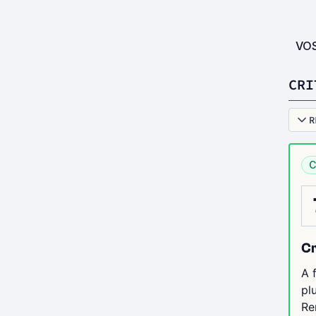
VO
CRI
R
C
Cr
A 
pl
Re