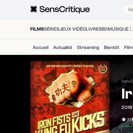
FILMS
SÉRIES
JEUX VIDÉO
LIVRES
BD
MUSIQUE
Accueil
Actualité
Streaming
Bientôt
Fil
SensCr
I
2019
77