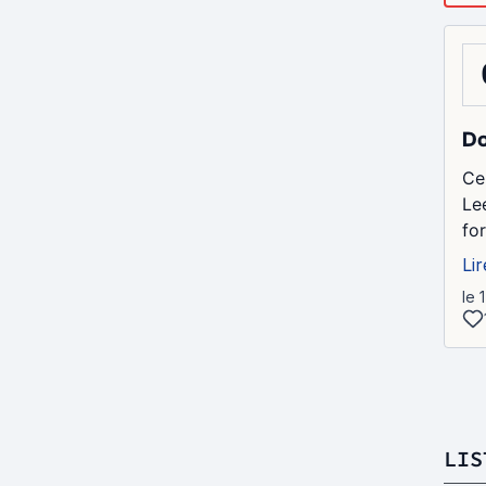
Do
Ce
Lee
for
Lir
le 
LIS