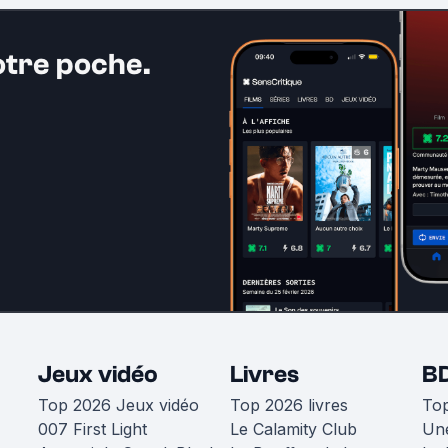
otre poche.
Jeux vidéo
Livres
B
Top 2026 Jeux vidéo
Top 2026 livres
To
007 First Light
Le Calamity Club
Une