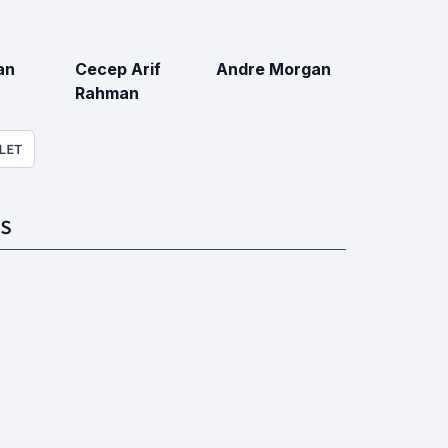
an
Cecep Arif
Andre Morgan
Rahman
LET
S