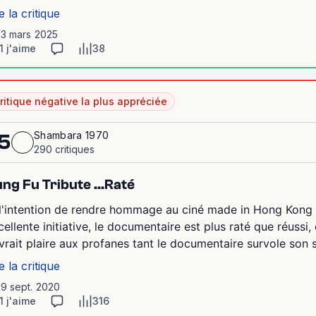
e la critique
13 mars 2025
1 j'aime
38
ritique négative la plus appréciée
Shambara 1970
5
290 critiques
ng Fu Tribute ...Raté
 l'intention de rendre hommage au ciné made in Hong Kong e
cellente initiative, le documentaire est plus raté que réussi
vrait plaire aux profanes tant le documentaire survole son s
e la critique
19 sept. 2020
1 j'aime
316