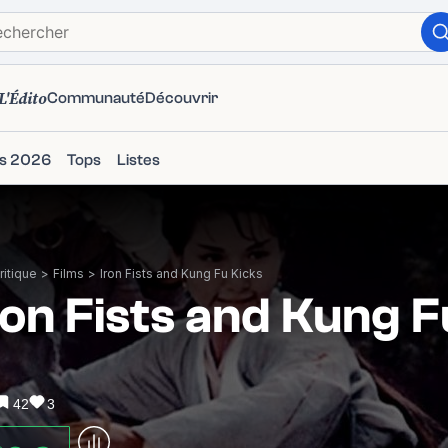
L'Édito
Communauté
Découvrir
ms 2026
Tops
Listes
itique
>
Films
>
Iron Fists and Kung Fu Kicks
ron Fists and Kung F
42
3