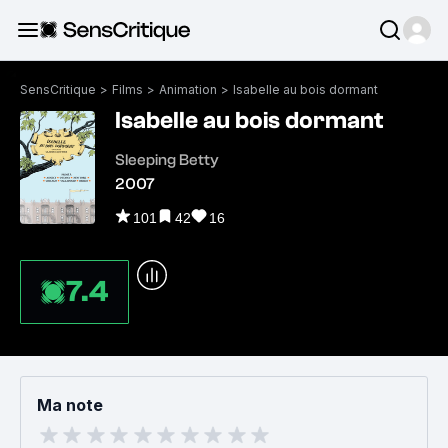
SensCritique
>
Films
>
Animation
>
Isabelle au bois dormant
Isabelle au bois dormant
Sleeping Betty
2007
101
42
16
7.4
Ma note