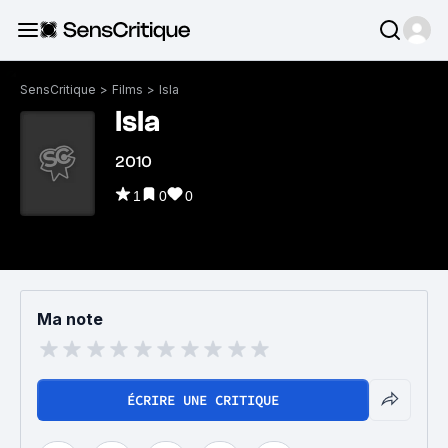
SensCritique
>
Films
>
Isla
Isla
2010
1
0
0
Ma note
ÉCRIRE UNE CRITIQUE