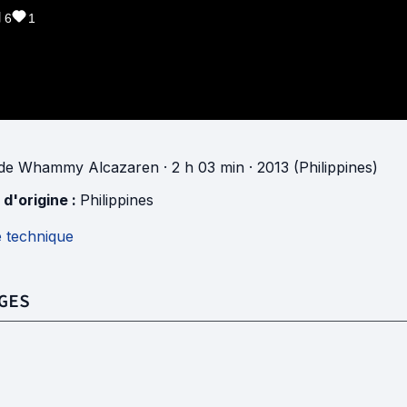
6
1
de
Whammy Alcazaren
· 2 h 03 min
· 2013 (Philippines)
 d'origine :
Philippines
e technique
GES