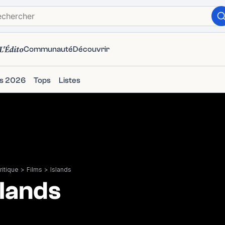
L'Édito
Communauté
Découvrir
ms 2026
Tops
Listes
itique
>
Films
>
Islands
slands