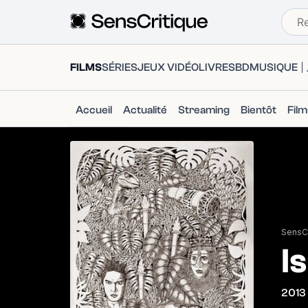
FILMS
SÉRIES
JEUX VIDÉO
LIVRES
BD
MUSIQUE
Accueil
Actualité
Streaming
Bientôt
Fil
SensCr
I
2013