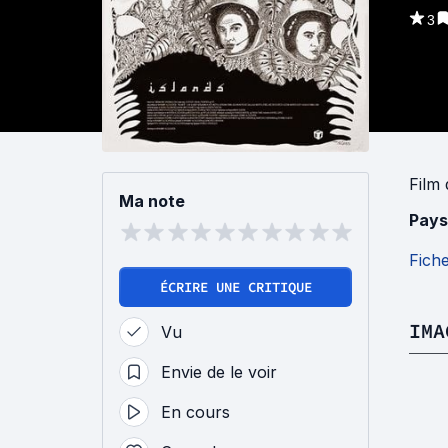
3
Film
Ma note
Pays
Fich
ÉCRIRE UNE CRITIQUE
IMA
Vu
Envie de le voir
En cours