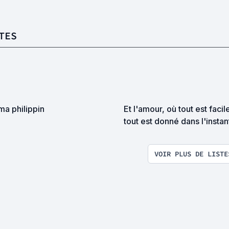
TES
ma philippin
Et l'amour, où tout est facil
tout est donné dans l'instant 
existe au milieu du temps L
possibilité d'une île.
VOIR PLUS DE LISTE