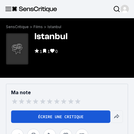
SensCritique
>
Films
>
Istanbul
Istanbul
1
1
0
Ma note
ÉCRIRE UNE CRITIQUE