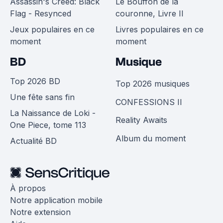
Assassin's Creed: Black
Le Bouffon de la
Flag - Resynced
couronne, Livre II
Jeux populaires en ce
Livres populaires en ce
moment
moment
BD
Musique
Top 2026 BD
Top 2026 musiques
Une fête sans fin
CONFESSIONS II
La Naissance de Loki -
Reality Awaits
One Piece, tome 113
Album du moment
Actualité BD
À propos
Notre application mobile
Notre extension