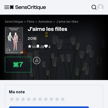
SensCritique
>
Films
>
Animation
>
J'aime les filles
J'aime les filles
2016
55
28
4
7
Ma note