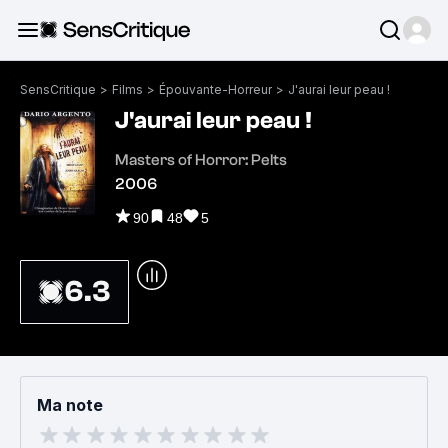
SensCritique
>
Films
>
Épouvante-Horreur
>
J'aurai leur peau !
J'aurai leur peau !
Masters of Horror: Pelts
2006
90
48
5
6.3
Ma note