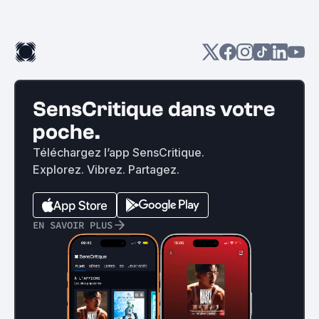
SensCritique dans votre
poche.
Téléchargez l’app SensCritique.
Explorez. Vibrez. Partagez.
EN SAVOIR PLUS