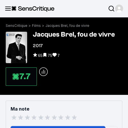
SensCritique
>
Films
>
Jacques Brel, fou de vivre
Jacques Brel, fou de vivre
2017
65
75
7
7.7
Ma note