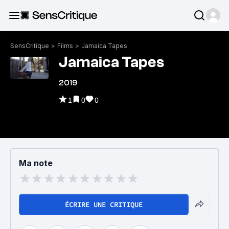
SensCritique
>
Films
>
Jamaica Tapes
Jamaica Tapes
2019
1
0
0
Ma note
ÉCRIRE UNE CRITIQUE