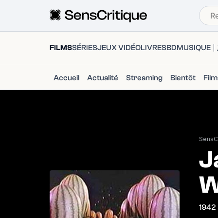
FILMS
SÉRIES
JEUX VIDÉO
LIVRES
BD
MUSIQUE
Accueil
Actualité
Streaming
Bientôt
Fil
SensCr
J
W
1942