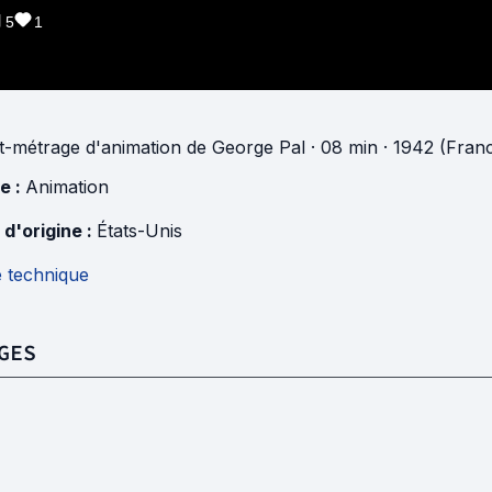
5
1
t-métrage d'animation
de
George Pal
· 08 min
· 1942 (Fran
e :
Animation
 d'origine :
États-Unis
e technique
GES