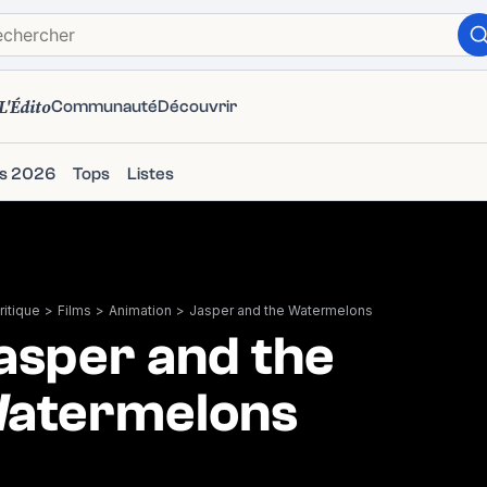
L'Édito
Communauté
Découvrir
ms 2026
Tops
Listes
itique
>
Films
>
Animation
>
Jasper and the Watermelons
asper and the
atermelons