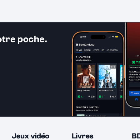
otre poche.
Jeux vidéo
Livres
B