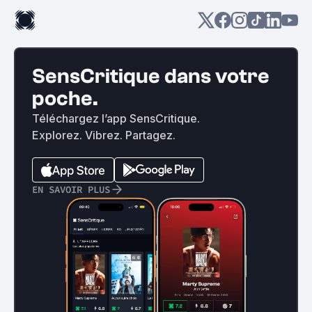
SensCritique dans votre
poche.
Téléchargez l’app SensCritique.
Explorez. Vibrez. Partagez.
EN SAVOIR PLUS