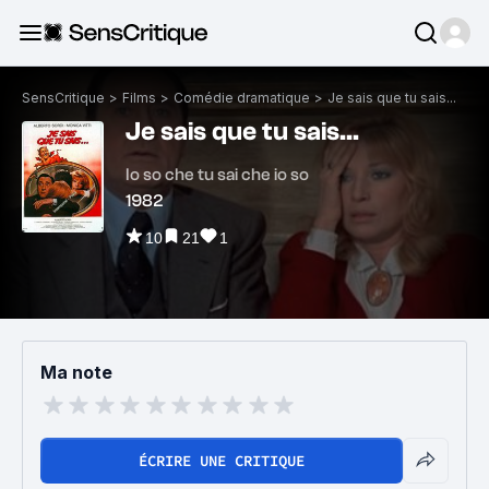
SensCritique
>
Films
>
Comédie dramatique
>
Je sais que tu sais...
Je sais que tu sais...
Io so che tu sai che io so
1982
10
21
1
Ma note
ÉCRIRE UNE CRITIQUE