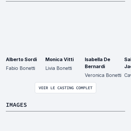
Alberto Sordi
Monica Vitti
Isabella De 
Sa
Bernardi
Ja
Fabio Bonetti
Livia Bonetti
Veronica Bonetti
Cav
VOIR LE CASTING COMPLET
IMAGES