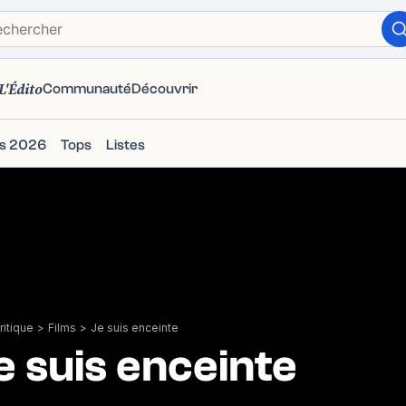
L'Édito
Communauté
Découvrir
ms 2026
Tops
Listes
itique
>
Films
>
Je suis enceinte
e suis enceinte