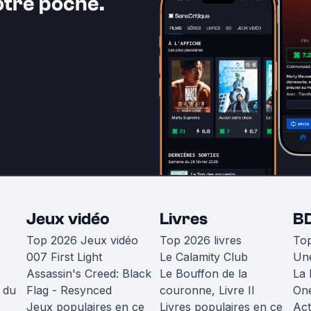
otre poche.
Jeux vidéo
Livres
B
Top 2026 Jeux vidéo
Top 2026 livres
To
007 First Light
Le Calamity Club
Une
Assassin's Creed: Black
Le Bouffon de la
La 
 du
Flag - Resynced
couronne, Livre II
One
Jeux populaires en ce
Livres populaires en ce
Act