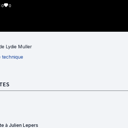
0
0
de
Lydie Muller
e technique
TES
ste à Julien Lepers