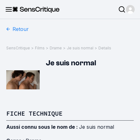
Retour
SensCritique
>
Films
>
Drame
>
Je suis normal
>
Details
Je suis normal
FICHE TECHNIQUE
Aussi connu sous le nom de :
Je suis normal