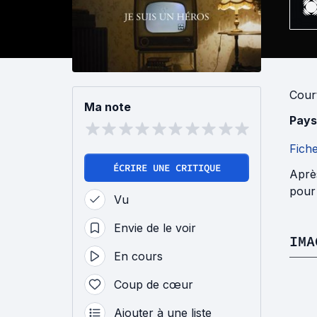
Cour
Ma note
Pays
Fich
ÉCRIRE UNE CRITIQUE
Aprè
pour s
Vu
Envie de le voir
IMA
En cours
Coup de cœur
Ajouter à une liste