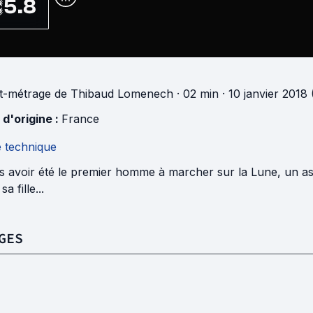
5.8
t-métrage
de
Thibaud Lomenech
· 02 min
· 10 janvier 2018
 d'origine :
France
e technique
s avoir été le premier homme à marcher sur la Lune, un a
a fille...
GES