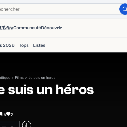
L'Édito
Communauté
Découvrir
ms 2026
Tops
Listes
itique
>
Films
>
Je suis un héros
e suis un héros
5
2