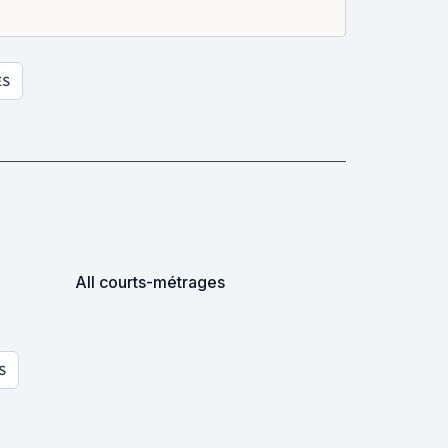
ES
All courts-métrages
S