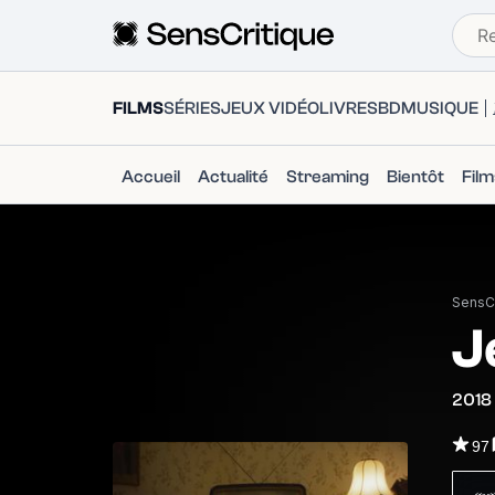
FILMS
SÉRIES
JEUX VIDÉO
LIVRES
BD
MUSIQUE
Accueil
Actualité
Streaming
Bientôt
Fil
SensCr
J
2018
97