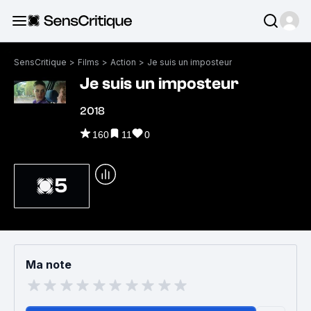
SensCritique
>
Films
>
Action
>
Je suis un imposteur
Je suis un imposteur
2018
160
11
0
5
Ma note