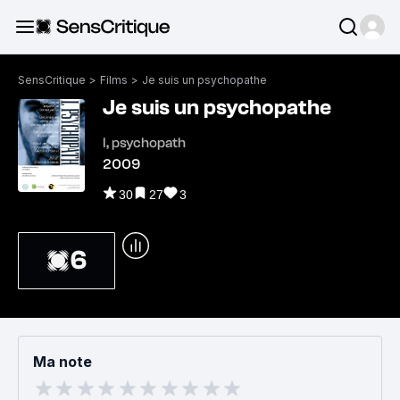
SensCritique
>
Films
>
Je suis un psychopathe
Je suis un psychopathe
I, psychopath
2009
30
27
3
6
Ma note