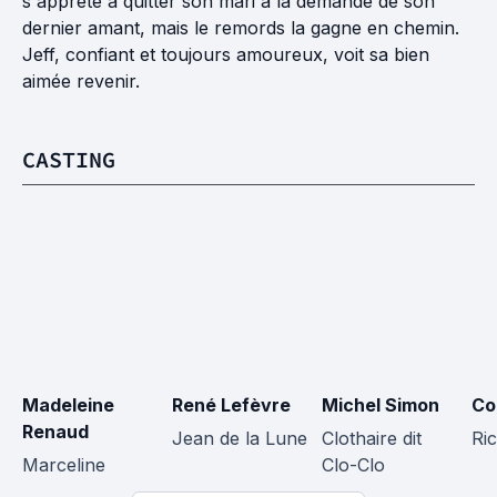
s'apprête à quitter son mari à la demande de son
dernier amant, mais le remords la gagne en chemin.
Jeff, confiant et toujours amoureux, voit sa bien
aimée revenir.
CASTING
Madeleine 
René Lefèvre
Michel Simon
Co
Renaud
Jean de la Lune
Clothaire dit 
Ri
Marceline
Clo-Clo