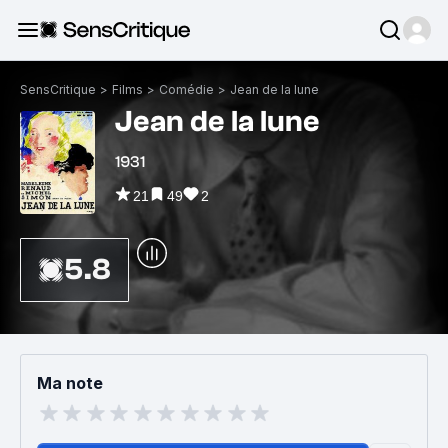
SensCritique
>
Films
>
Comédie
>
Jean de la lune
Jean de la lune
1931
21
49
2
5.8
Ma note