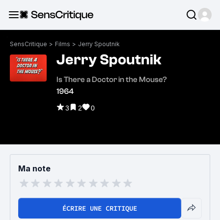
SensCritique
>
Films
>
Jerry Spoutnik
Jerry Spoutnik
Is There a Doctor in the Mouse?
1964
3
2
0
Ma note
ÉCRIRE UNE CRITIQUE