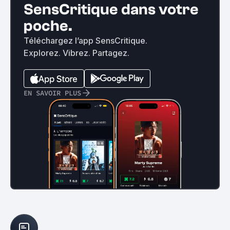
SensCritique dans votre
poche.
Téléchargez l’app SensCritique.
Explorez. Vibrez. Partagez.
EN SAVOIR PLUS