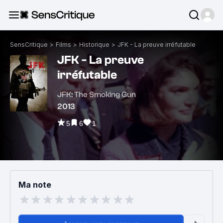
SensCritique
>
Films
>
Historique
>
JFK - La preuve irréfutable
JFK - La preuve
irréfutable
JFK: The Smoking Gun
2013
5
6
1
Ma note