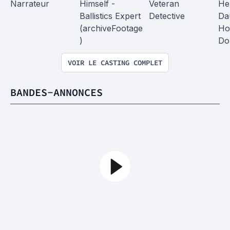
Narrateur
Himself - 
Veteran 
Her
Ballistics Expert 
Detective
Da
(archiveFootage
Ho
)
Do
VOIR LE CASTING COMPLET
BANDES-ANNONCES