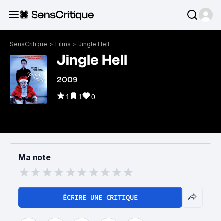
SensCritique
>
Films
>
Jingle Hell
Jingle Hell
2009
1
1
0
Ma note
ÉCRIRE UNE CRITIQUE