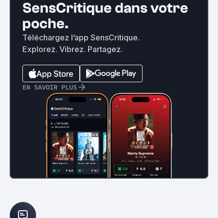
SensCritique dans votre
poche.
Téléchargez l’app SensCritique.
Explorez. Vibrez. Partagez.
EN SAVOIR PLUS