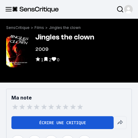
SensCritique
>
Films
>
Jingles the clown
Jingles the clown
2009
1
2
0
Ma note
ÉCRIRE UNE CRITIQUE