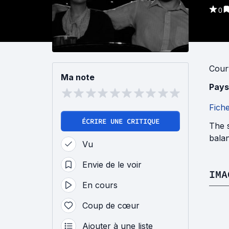
0
Cour
Ma note
Pays
Fich
ÉCRIRE UNE CRITIQUE
The s
balan
Vu
Envie de le voir
IMA
En cours
Coup de cœur
Ajouter à une liste