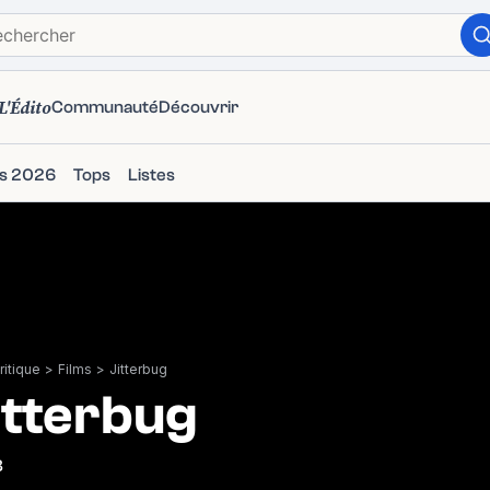
L'Édito
Communauté
Découvrir
ms 2026
Tops
Listes
itique
>
Films
>
Jitterbug
itterbug
8