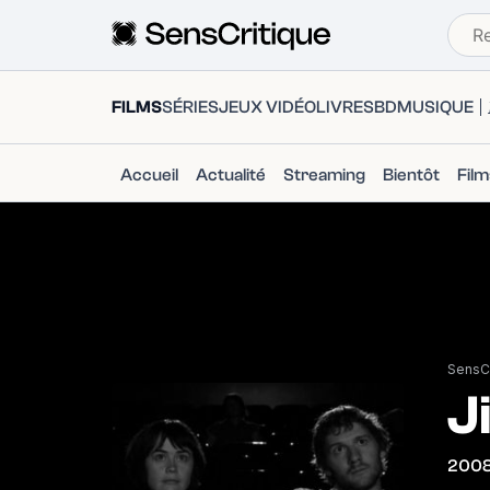
FILMS
SÉRIES
JEUX VIDÉO
LIVRES
BD
MUSIQUE
Accueil
Actualité
Streaming
Bientôt
Fil
SensCr
J
200