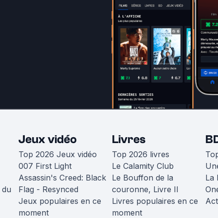
Jeux vidéo
Livres
B
Top 2026 Jeux vidéo
Top 2026 livres
To
007 First Light
Le Calamity Club
Une
Assassin's Creed: Black
Le Bouffon de la
La 
 du
Flag - Resynced
couronne, Livre II
One
Jeux populaires en ce
Livres populaires en ce
Act
moment
moment