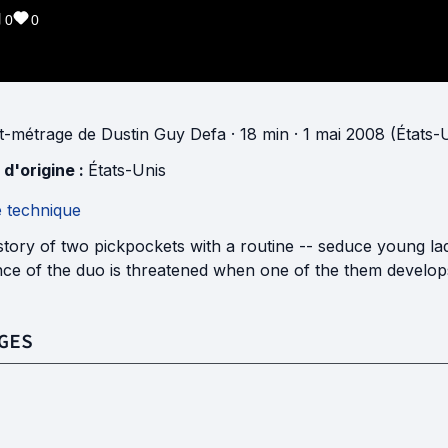
0
0
t-métrage
de
Dustin Guy Defa
· 18 min
· 1 mai 2008 (États-
 d'origine :
États-Unis
e technique
tory of two pickpockets with a routine -- seduce young lad
ce of the duo is threatened when one of the them develops
GES