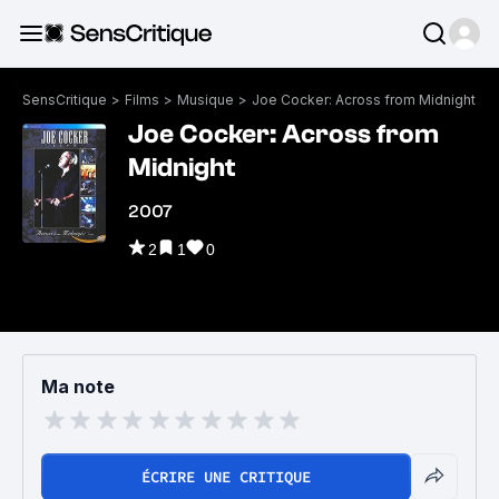
SensCritique
>
Films
>
Musique
>
Joe Cocker: Across from Midnight
Joe Cocker: Across from
Midnight
2007
2
1
0
Ma note
ÉCRIRE UNE CRITIQUE