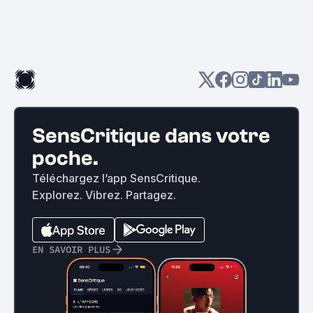
SensCritique dans votre
poche.
Téléchargez l’app SensCritique.
Explorez. Vibrez. Partagez.
EN SAVOIR PLUS