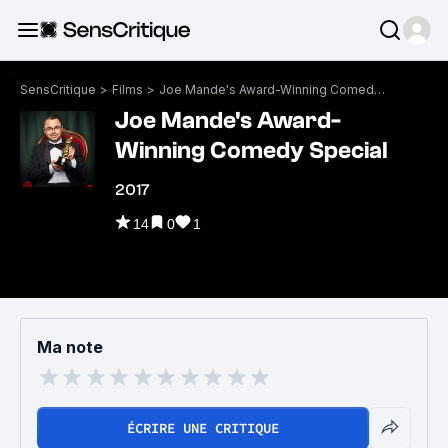
SensCritique
>
Films
>
Joe Mande's Award-Winning Comedy Special
Joe Mande's Award-
Winning Comedy Special
2017
14
0
1
Ma note
ÉCRIRE UNE CRITIQUE