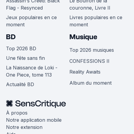
Assassin's Creed: Black
Le Bouffon de la
Flag - Resynced
couronne, Livre II
Jeux populaires en ce
Livres populaires en ce
moment
moment
BD
Musique
Top 2026 BD
Top 2026 musiques
Une fête sans fin
CONFESSIONS II
La Naissance de Loki -
Reality Awaits
One Piece, tome 113
Album du moment
Actualité BD
À propos
Notre application mobile
Notre extension